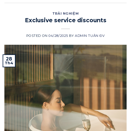
TRẢI NGHIỆM
Exclusive service discounts
POSTED ON
04/28/2025
BY
ADMIN TUÂN ĐV
28
Th4