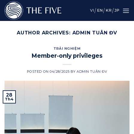
Skip
to
VI
EN
KR
JP
content
AUTHOR ARCHIVES:
ADMIN TUÂN ĐV
TRẢI NGHIỆM
Member-only privileges
POSTED ON
04/28/2025
BY
ADMIN TUÂN ĐV
28
Th4