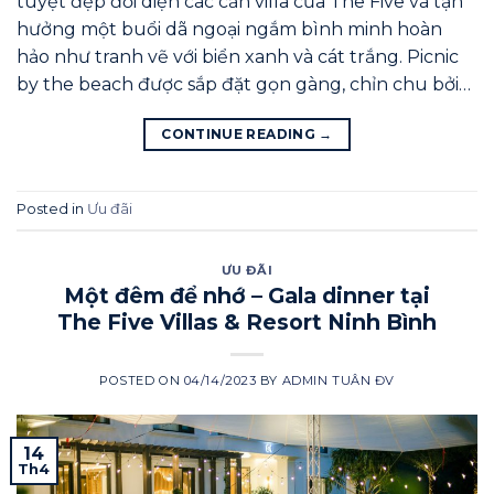
tuyệt đẹp đối diện các căn villa của The Five và tận
hưởng một buổi dã ngoại ngắm bình minh hoàn
hảo như tranh vẽ với biển xanh và cát trắng. Picnic
by the beach được sắp đặt gọn gàng, chỉn chu bởi…
CONTINUE READING
→
Posted in
Ưu đãi
ƯU ĐÃI
Một đêm để nhớ – Gala dinner tại
The Five Villas & Resort Ninh Bình
POSTED ON
04/14/2023
BY
ADMIN TUÂN ĐV
14
Th4