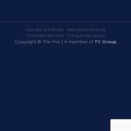
Đạo đức & Tuân thủ
Điều khoản sử dụng
Chính sách bảo mật
Thông tin bản quyền
Copyright © The Five | A member of
TC Group