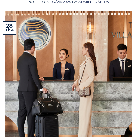
POSTED ON
04/28/2025
BY
ADMIN TUÂN ĐV
28
Th4