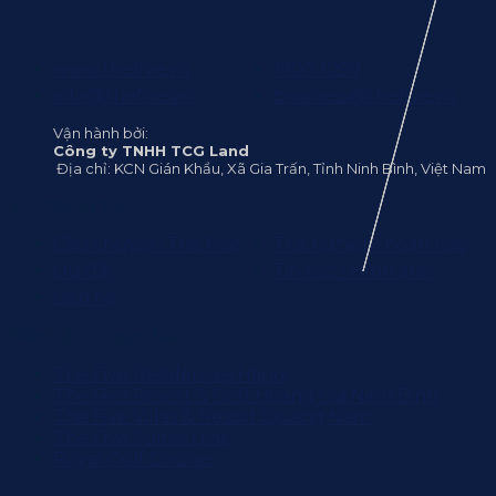
www.thefive.vn
1900 1099
info@thefive.vn
business@thefive.vn
Vận hành bởi:
Công ty TNHH TCG Land
Địa chỉ: KCN Gián Khẩu, Xã Gia Trấn, Tỉnh Ninh Bình, Việt Nam
Về chúng tôi
Câu chuyện The Five
Trải nghiệm hoàn hảo
Ưu đãi
Tin tức / Hình ảnh
Liên hệ
Điểm đến Hoàn hảo
The Five Residences Hanoi
The Five Resort & Golf Hoang Gia Ninh Binh
The Five Villas & Resort Quang Nam
The Five Suites Lilas
Royal Golf Course