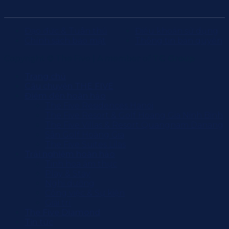
Đạo đức & Tuân thủ
Điều khoản sử dụng
Chính sách bảo mật
Thông tin bản quyền
Copyright © The Five | A member of
TC Group
Trang chủ
Câu chuyện THE FIVE
Điểm đến hoàn hảo
The Five Residences Hanoi
The Five Resort & Golf Hoang Gia Ninh Binh
The Five Villas & Resort Quangnam Danang
Sân Golf Hoàng Gia
The Five Suites Lilas
Trải nghiệm hoàn hảo
Tinh hoa ẩm thực
Play & Stay
Nghỉ dưỡng
Công việc & Sự kiện
Giải trí
The Five Diamond
Tin tức