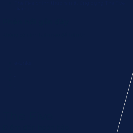
The Five chính thức ra mắt ứng dụng The Five
Diamond
Phản hồi gần đây
Không có bình luận nào để hiển thị.
e-Links
The Five
Điểm đến hoàn hảo