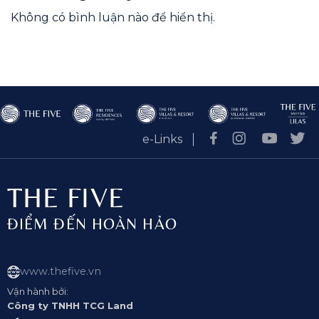
Không có bình luận nào để hiển thị.
e-Links
THE FIVE
ĐIỂM ĐẾN HOÀN HẢO
www.thefive.vn
Vận hành bởi:
Công ty TNHH TCG Land