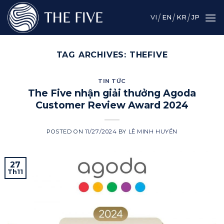
Skip
to
VI
EN
KR
JP
content
TAG ARCHIVES:
THEFIVE
TIN TỨC
The Five nhận giải thưởng Agoda
Customer Review Award 2024
POSTED ON
11/27/2024
BY
LÊ MINH HUYỀN
27
Th11