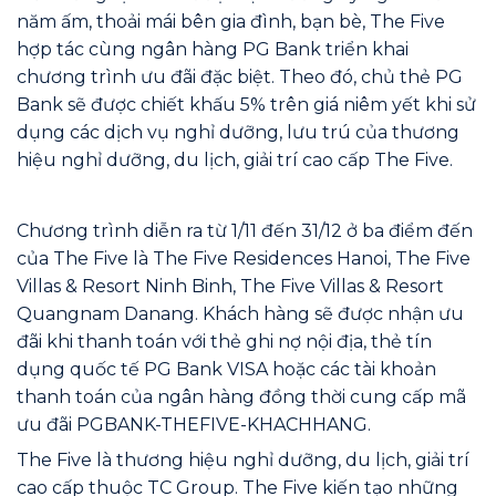
năm ấm, thoải mái bên gia đình, bạn bè, The Five
hợp tác cùng ngân hàng PG Bank triển khai
chương trình ưu đãi đặc biệt. Theo đó, chủ thẻ PG
Bank sẽ được chiết khấu 5% trên giá niêm yết khi sử
dụng các dịch vụ nghỉ dưỡng, lưu trú của thương
hiệu nghỉ dưỡng, du lịch, giải trí cao cấp The Five.
Chương trình diễn ra từ 1/11 đến 31/12 ở ba điểm đến
của The Five là The Five Residences Hanoi, The Five
Villas & Resort Ninh Binh, The Five Villas & Resort
Quangnam Danang. Khách hàng sẽ được nhận ưu
đãi khi thanh toán với thẻ ghi nợ nội địa, thẻ tín
dụng quốc tế PG Bank VISA hoặc các tài khoản
thanh toán của ngân hàng đồng thời cung cấp mã
ưu đãi PGBANK-THEFIVE-KHACHHANG.
The Five là thương hiệu nghỉ dưỡng, du lịch, giải trí
cao cấp thuộc TC Group. The Five kiến tạo những