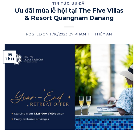
TIN TỨC
,
ƯU ĐÃI
Ưu đãi mùa lễ hội tại The Five Villas
& Resort Quangnam Danang
POSTED ON
11/16/2023
BY
PHẠM THỊ THÚY AN
16
Th11