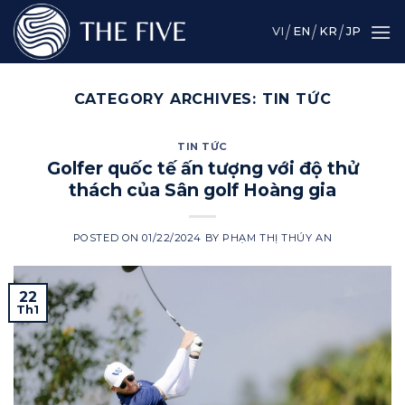
Skip
to
VI
EN
KR
JP
content
CATEGORY ARCHIVES:
TIN TỨC
TIN TỨC
Golfer quốc tế ấn tượng với độ thử
thách của Sân golf Hoàng gia
POSTED ON
01/22/2024
BY
PHẠM THỊ THÚY AN
22
Th1