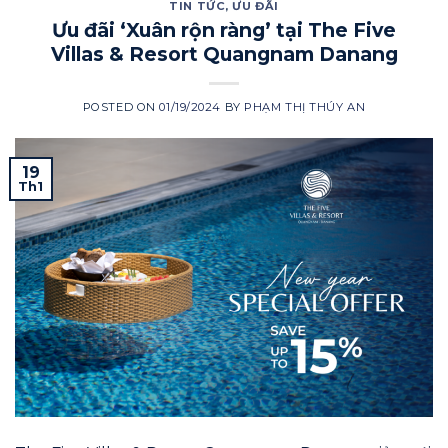
TIN TỨC
,
ƯU ĐÃI
Ưu đãi ‘Xuân rộn ràng’ tại The Five
Villas & Resort Quangnam Danang
POSTED ON
01/19/2024
BY
PHẠM THỊ THÚY AN
19
Th1