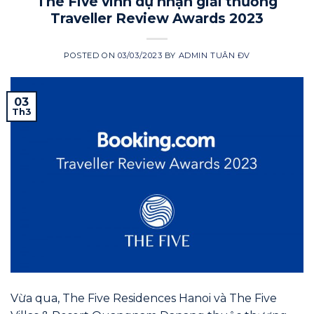
The Five vinh dự nhận giải thưởng
Traveller Review Awards 2023
POSTED ON
03/03/2023
BY
ADMIN TUÂN ĐV
03
Th3
Vừa qua, The Five Residences Hanoi và The Five