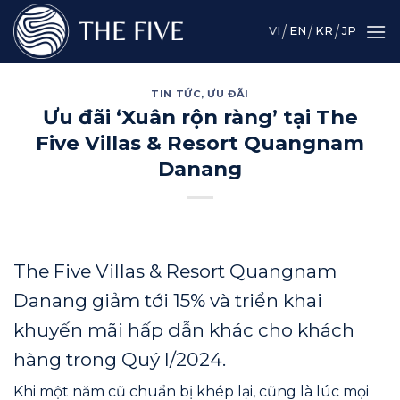
Skip
to
VI
EN
KR
JP
content
TIN TỨC
,
ƯU ĐÃI
Ưu đãi ‘Xuân rộn ràng’ tại The
Five Villas & Resort Quangnam
Danang
The Five Villas & Resort Quangnam
Danang giảm tới 15% và triển khai
khuyến mãi hấp dẫn khác cho khách
hàng trong Quý I/2024.
Khi một năm cũ chuẩn bị khép lại, cũng là lúc mọi